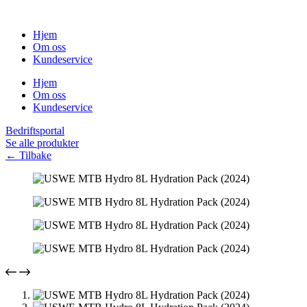
Hopp
til
Hjem
innholdet
Om oss
Kundeservice
Hjem
Om oss
Kundeservice
Bedriftsportal
Se alle produkter
←
Tilbake