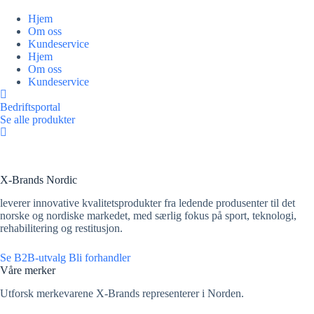
Hopp
til
Hjem
innholdet
Om oss
Kundeservice
Hjem
Om oss
Kundeservice
Bedriftsportal
Se alle produkter
X-Brands Nordic
leverer innovative kvalitetsprodukter fra ledende produsenter til det
norske og nordiske markedet, med særlig fokus på sport, teknologi,
rehabilitering og restitusjon.
Se B2B-utvalg
Bli forhandler
Våre merker
Utforsk merkevarene X-Brands representerer i Norden.