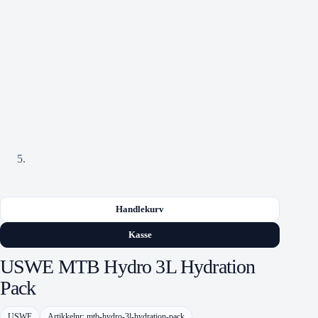
Handlekurv
Kasse
USWE MTB Hydro 3L Hydration
Pack
USWE
Artikkelnr: mtb-hydro-3l-hydration-pack