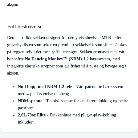
aksjon.
Full beskrivelse
Dette er drikkesekken designet for den ytelsesbevisste MTB- eller
gravelsyklisten som søker en premium sykkelsekk som sitter på plass
på ryggen selv i det mest røffe terrenget. Sekken er utstyrt med vårt
hoppefrie
No Dancing Monkey™ (NDM) 1.2
bæresystem, med
integrerte elastiske stropper som gir frihet til å puste og bevege seg i
aksjon.
Null hopp med NDM 1.2-sele
- Vårt patenterte bæresystem
med 4-punkts ytelsesoppheng
NDM-spenne
- Teknisk spenne for en sikrere lukking og bedre
passform
2,0L/70oz Elite
- Drikkeblære med plug-n-play-kobling
inkludert