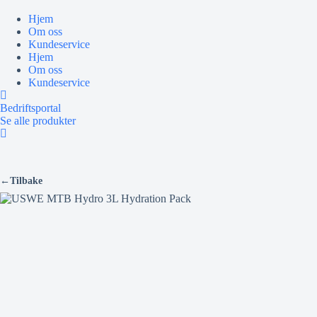
Hopp
til
Hjem
innholdet
Om oss
Kundeservice
Hjem
Om oss
Kundeservice
Bedriftsportal
Se alle produkter
←
Tilbake