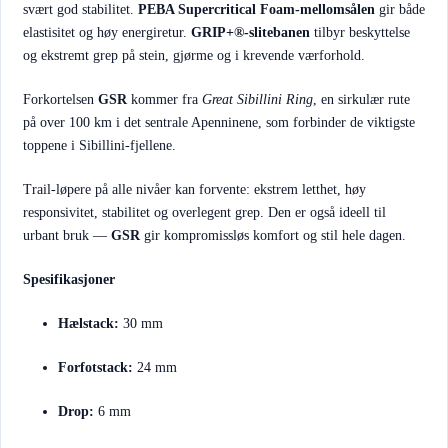
svært god stabilitet.
PEBA Supercritical Foam-mellomsålen
gir både
elastisitet og høy energiretur.
GRIP+®-slitebanen
tilbyr beskyttelse
og ekstremt grep på stein, gjørme og i krevende værforhold.
Forkortelsen
GSR
kommer fra
Great Sibillini Ring
, en sirkulær rute
på over 100 km i det sentrale Apenninene, som forbinder de viktigste
toppene i Sibillini-fjellene.
Trail-løpere på alle nivåer kan forvente: ekstrem letthet, høy
responsivitet, stabilitet og overlegent grep. Den er også ideell til
urbant bruk —
GSR
gir kompromissløs komfort og stil hele dagen.
Spesifikasjoner
Hælstack:
30 mm
Forfotstack:
24 mm
Drop:
6 mm