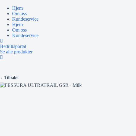
Hopp
til
Hjem
innholdet
Om oss
Kundeservice
Hjem
Om oss
Kundeservice
Bedriftsportal
Se alle produkter
←
Tilbake