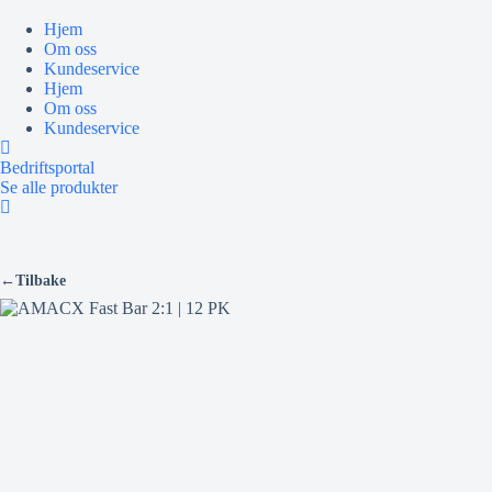
Hopp
til
Hjem
innholdet
Om oss
Kundeservice
Hjem
Om oss
Kundeservice
Bedriftsportal
Se alle produkter
←
Tilbake