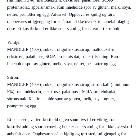
(minimum 5%), maltodekstrin, dekstrose, palatinose, SOJA-
proteinisolat, appelsinsmak. Kan inneholde spor av gluten, melk, soya,
nøtter, peanøtter og egg. Advarsel: Oppbevares kjølig og tørt,
oppbevares utilgjengelig for små barn. Ikke overskrid anbefalt daglig
dose. Et kosttilskudd er ikke en erstatning for et variert kosthold.
Vanilje:
MANDLER (40%), sukker, oligofruktosesirup, maltodekstrin,
dekstrose, palatinose, SOJA-proteinisolat, smakstilsetning. Kan
inneholde spor av gluten, melk, soya, nøtter, peanøtter og egg.
Sitron:
MANDLER (40%), sukker, oligofruktosesirup, sitronskall (minimum
5%), maltodekstrin, dekstrose, palatinose, SOJA-proteinisolat,
sitronsmak. Kan inneholde spor av gluten, melk, soya, nøtter,
peanøtter og egg.
Et balansert, variert kosthold og en sunn livsstil er viktig, som
kosttilskudd og sportsernæring ikke er en erstatning for. Ikke overskrid
anbefalt dose. Oppbevares på et kjølig og tørt sted, utilgjengelig for