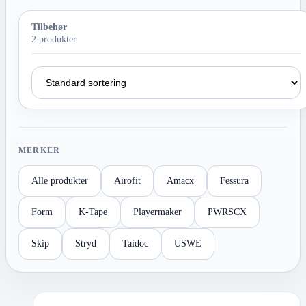
Tilbehør
2 produkter
MERKER
Alle produkter
Airofit
Amacx
Fessura
Form
K-Tape
Playermaker
PWRSCX
Skip
Stryd
Taidoc
USWE