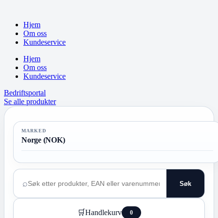
Hopp
til
Hjem
innholdet
Om oss
Kundeservice
Hjem
Om oss
Kundeservice
Bedriftsportal
Se alle produkter
MARKED
Norge (NOK)
⌕
Søk
Søk
i
butikken
🛒
Handlekurv
0