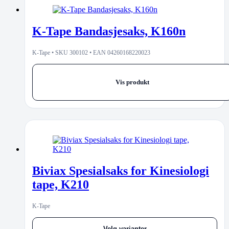
K-Tape Bandasjesaks, K160n
K-Tape • SKU 300102 • EAN 04260168220023
Vis produkt
Biviax Spesialsaks for Kinesiologi
tape, K210
K-Tape
Velg varianter