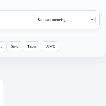
ip
Stryd
Taidoc
USWE