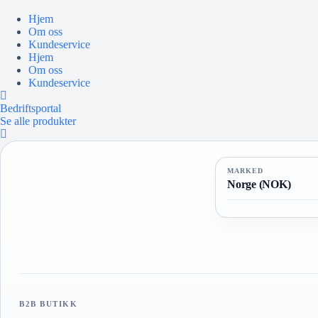
Hopp
til
Hjem
innholdet
Om oss
Kundeservice
Hjem
Om oss
Kundeservice
Bedriftsportal
Se alle produkter
MARKED
Norge (NOK)
B2B BUTIKK