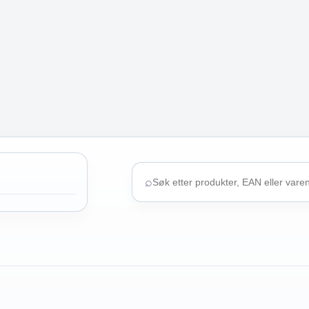
⌕
Søk
i
butikken