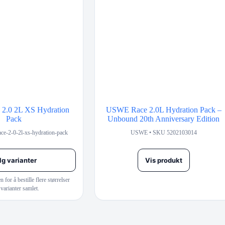
2.0 2L XS Hydration
USWE Race 2.0L Hydration Pack –
Pack
Unbound 20th Anniversary Edition
e-2-0-2l-xs-hydration-pack
USWE • SKU 5202103014
lg varianter
Vis produkt
for å bestille flere størrelser
 varianter samlet.