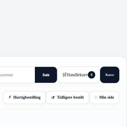
🛒
Handlekurv
Søk
0
Kasse
Hurtigbestilling
Tidligere bestilt
Min side