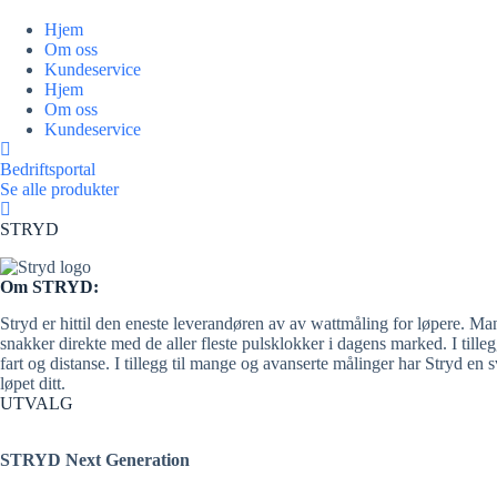
Hopp
til
Hjem
innholdet
Om oss
Kundeservice
Hjem
Om oss
Kundeservice
Bedriftsportal
Se alle produkter
STRYD
Om STRYD:
Stryd er hittil den eneste leverandøren av av wattmåling for løpere. M
snakker direkte med de aller fleste pulsklokker i dagens marked. I tilleg
fart og distanse. I tillegg til mange og avanserte målinger har Stryd 
løpet ditt.
UTVALG
STRYD Next Generation