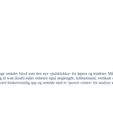
ange omtaler Stryd som den nye «pulsklokka» for løpere og triatleter. M
g til watt (kraft) måler enheten også steglengde, luftmotstand, vertikale 
en svært brukervennlig app og nettside med et «power center» for analys