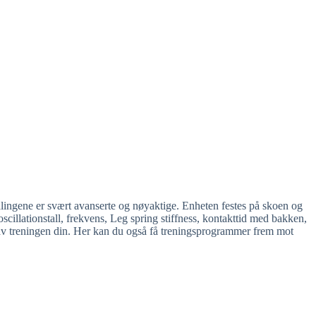
ålingene er svært avanserte og nøyaktige. Enheten festes på skoen og
oscillationstall, frekvens, Leg spring stiffness, kontakttid med bakken,
e av treningen din. Her kan du også få treningsprogrammer frem mot