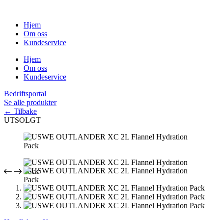
Hopp
til
Hjem
innholdet
Om oss
Kundeservice
Hjem
Om oss
Kundeservice
Bedriftsportal
Se alle produkter
←
Tilbake
UTSOLGT