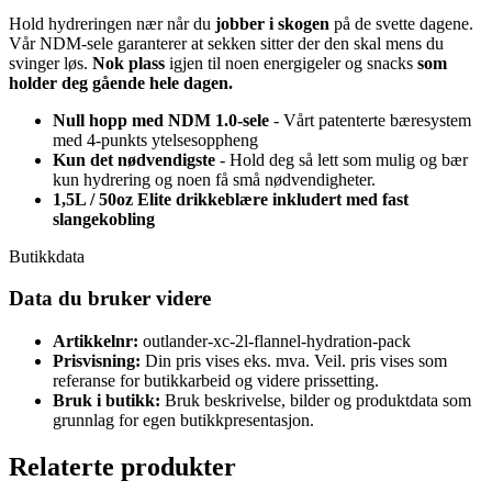
Hold hydreringen nær når du
jobber i skogen
på de svette dagene.
Vår NDM-sele garanterer at sekken sitter der den skal mens du
svinger løs.
Nok plass
igjen til noen energigeler og snacks
som
holder deg gående hele dagen.
Null hopp med NDM 1.0-sele
- Vårt patenterte bæresystem
med 4-punkts ytelsesoppheng
Kun det nødvendigste
- Hold deg så lett som mulig og bær
kun hydrering og noen få små nødvendigheter.
1,5L / 50oz Elite drikkeblære inkludert med fast
slangekobling
Butikkdata
Data du bruker videre
Artikkelnr:
outlander-xc-2l-flannel-hydration-pack
Prisvisning:
Din pris vises eks. mva. Veil. pris vises som
referanse for butikkarbeid og videre prissetting.
Bruk i butikk:
Bruk beskrivelse, bilder og produktdata som
grunnlag for egen butikkpresentasjon.
Relaterte produkter