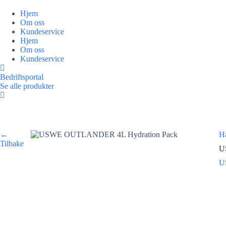
Hopp
til
Hjem
innholdet
Om oss
Kundeservice
Hjem
Om oss
Kundeservice
Bedriftsportal
Se alle produkter
←
H
Tilbake
U
U