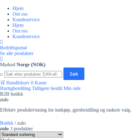
Hopp
til
Hjem
innholdet
Om oss
Kundeservice
Hjem
Om oss
Kundeservice
Bedriftsportal
Se alle produkter
Marked
Norge (NOK)
Søk
Søk
⌕
i
butikken
🛒
Handlekurv
0
Kasse
Hurtigbestilling
Tidligere bestilt
Min side
B2B butikk
zulo
Effektiv produktvisning for innkjøp, gjenbestilling og raskere valg.
Butikk
/
zulo
zulo
3 produkter