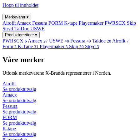
Hopp til innholdet
Merkevarer
▾
Airofit
Amacx
Fessura
FORM
K-tape
Playermaker
PWRSCX
Skip
Stryd
TaiDoc
USWE
Produktområder
▾
PWRSCX
Amacx
USWE
Fessura
Taidoc
Airofit
6
27
48
40
28
7
Form
K-Tape
Playermaker
Skip
Stryd
2
31
3
30
3
Våre merker
Utforsk merkevarene X-Brands representerer i Norden.
Airofit
Se produktutvalg
Amacx
Se produktutvalg
Fessura
Se produktutvalg
FORM
Se produktutvalg
K-tape
Se produktutvalg
Playermaker